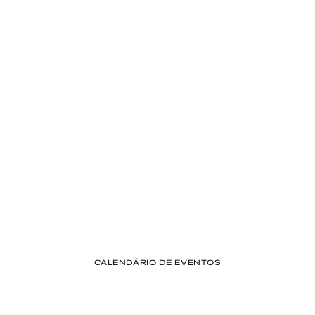
Lideranças envolvidas
+347
Empresas participantes
+20
Estados representados
CALENDÁRIO DE EVENTOS