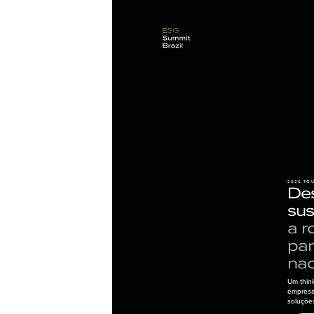
2026 TO
Des
sus
a r
par
nac
Um think
empresas
soluções