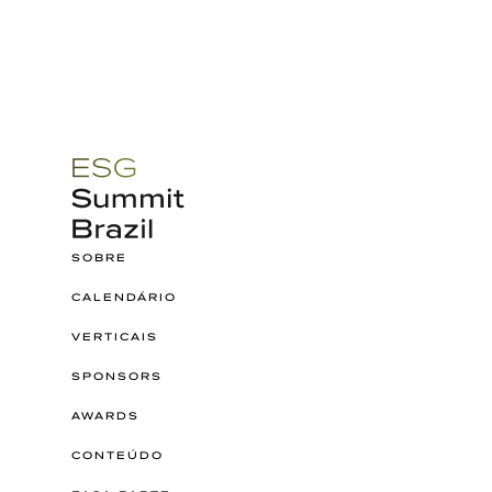
M
a
g
a
l
h
ã
e
s
Blogs
About
SOBRE
CALENDÁRIO
VERTICAIS
SPONSORS
AWARDS
CONTEÚDO