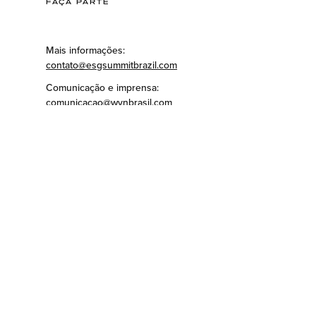
FAÇA PARTE
Mais informações:
contato@esgsummitbrazil.com
Comunicação e imprensa:
comunicacao@wvnbrasil.com
Negócios e parcerias:
contato@wvnbrasil.com