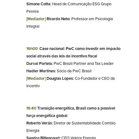
Simone Cotta:
 Head de Comunicação ESG Grupo 
Pereira
[Mediador]
 Ricardo Neto:
 Professor em Psicologia 
Integral
16h00: 
Case nacional: PwC como investir em impacto 
social através das leis de incentivo fiscal
Durval Portela: 
PwC Brazil Partner and Tax Leader
Hadler Martines: 
Sócio da PwC Brasil
[Mediador]
 Douglas Lopes: 
Co-Fundador e CEO da 
Incentiv
16:40
 Transição energética, Brasil como a possível 
força energética global
Roberto Verás:
 Diretor de Sustentabilidade Combio 
Energia
Sandro Bittencourt: 
CEO Vektor Energia