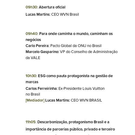
09h30:
 Abertura oficial
Lucas Martins: 
CEO WVN Brasil
21 de novembro
09h40: 
Para onde caminha o mundo, caminham os 
negócios
Carlo Pereira:
 Pacto Global da ONU no Brasil
Marcelo Gasparino:
 VP do Conselho de Administração 
da VALE
10h30:
 ESG como pauta protagonista na gestão de 
marcas
Carlos Ferreirinha:
 Ex-Presidente Louis Vuitton 
no Brasil
[Mediador] 
Lucas Martins:
 CEO WVN BRASIL 
11h05:
 Descarbonização, protagonismo Brasil e a 
importância de parcerias público, privado e terceiro 