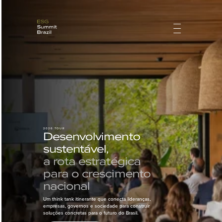
2026 TOUR
Desenvolvimento 
sustentável, 
a rota estratégica 
para o crescimento 
nacional
Um think tank itinerante que conecta lideranças, 
empresas, governos e sociedade para construir 
soluções concretas para o futuro do Brasil.