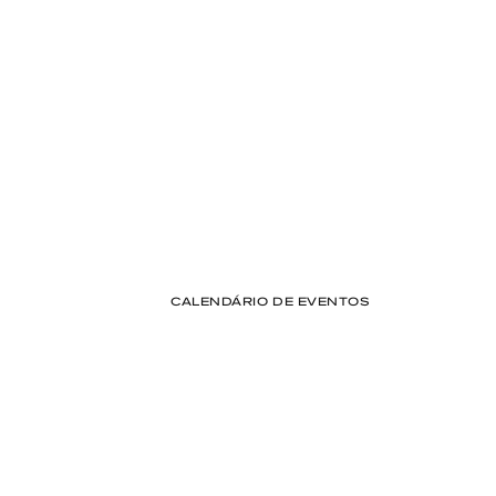
Lideranças envolvidas
+347
Empresas participantes
+20
Estados representados
CALENDÁRIO DE EVENTOS